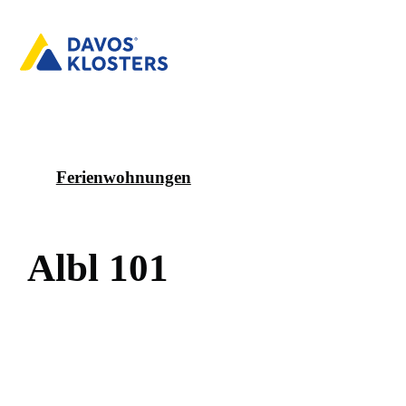
Ferienwohnungen
A
l
b
l
1
0
1