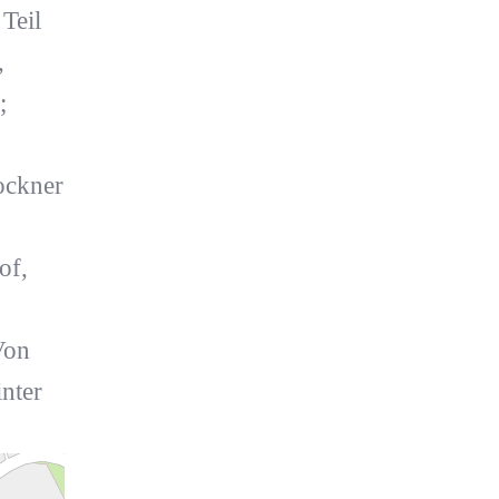
Teil
,
;
ockner
of,
Von
nter