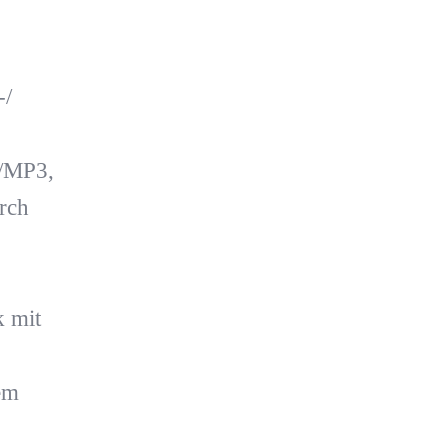
-/
D/MP3,
rch
 mit
em