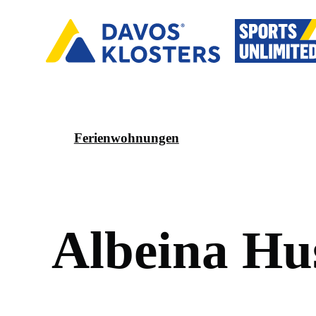
Ferienwohnungen
A
l
b
e
i
n
a
H
u