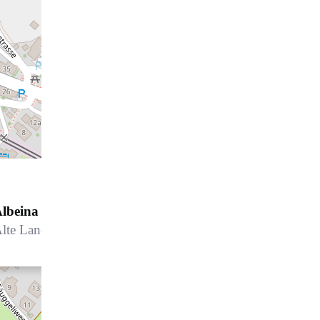
lbeina Hus
lte Landstrasse 12, 7252 Klosters Dorf