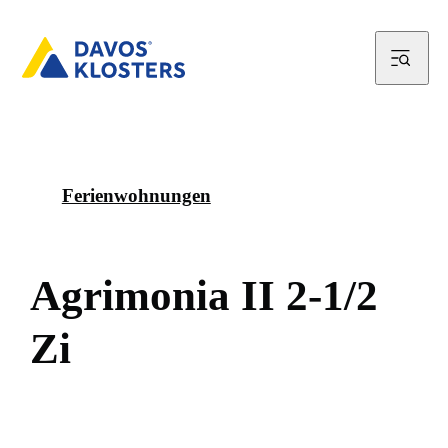
Ferienwohnungen
A
g
r
i
m
o
n
i
a
I
I
2
-
1
/
2
Z
i