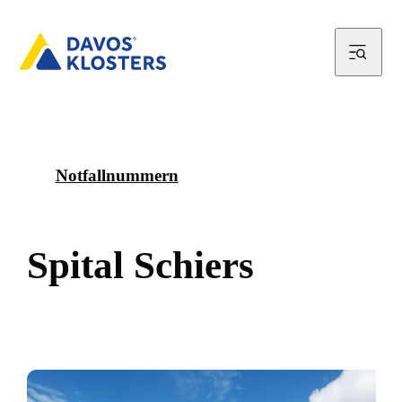
Notfallnummern
S
p
i
t
a
l
S
c
h
i
e
r
s