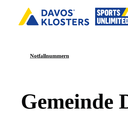
Notfallnummern
G
e
m
e
i
n
d
e