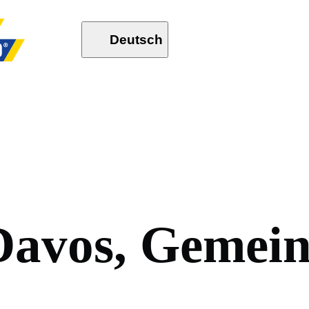
Deutsch
D
a
v
o
s
,
G
e
m
e
i