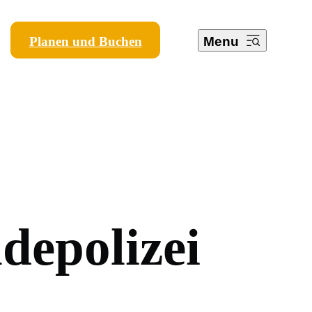
Planen und Buchen
Menu
n
d
e
p
o
l
i
z
e
i