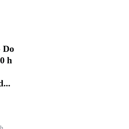
- Do
00 h
...
 h