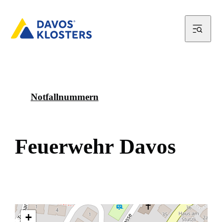
Notfallnummern
F
e
u
e
r
w
e
h
r
D
a
v
o
s
+