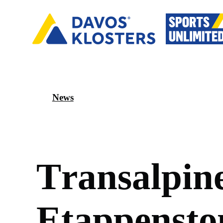
News
T
r
a
n
s
a
l
p
i
n
E
t
a
p
p
e
n
s
t
o