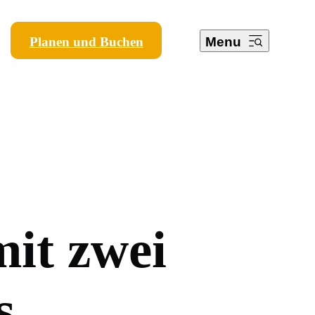
Planen und Buchen
Menu
m
i
t
z
w
e
i
s