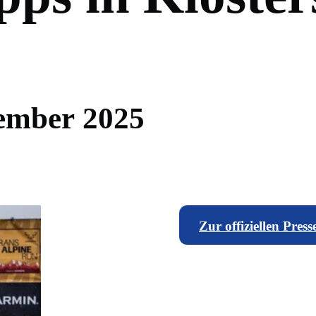
e
m
b
e
r
2
0
2
5
Zur offiziellen Press