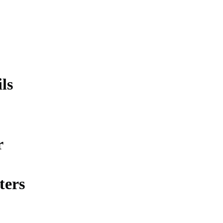
ls
r
ters