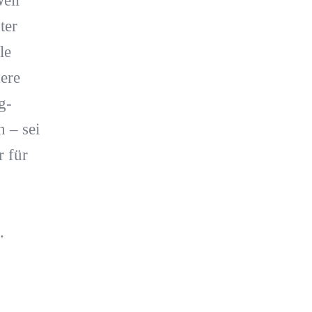
eil
ter
le
ere
g-
 – sei
r für
.