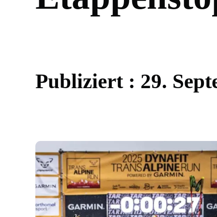
P
u
b
l
i
z
i
e
r
t
:
2
9
.
S
e
p
t