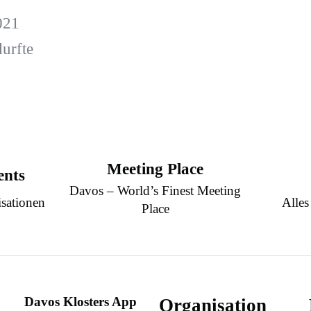
021
urfte
Meeting Place
ents
Davos – World’s Finest Meeting
sationen
Alles
Place
Davos Klosters App
Organisation