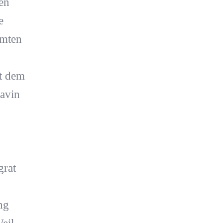
en
e
amten
t dem
avin
grat
ng