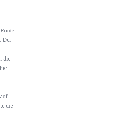
 Route
. Der
n die
her
auf
e die