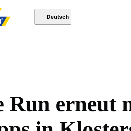
Deutsch
e
R
u
n
e
r
n
e
u
t
p
p
s
i
n
K
l
o
s
t
e
r