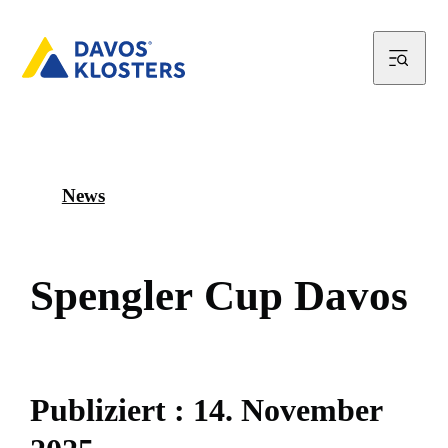
News
S
p
e
n
g
l
e
r
C
u
p
D
a
v
o
s
P
u
b
l
i
z
i
e
r
t
:
1
4
.
N
o
v
e
m
b
e
r