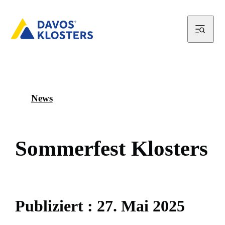
News
S
o
m
m
e
r
f
e
s
t
K
l
o
s
t
e
r
s
P
u
b
l
i
z
i
e
r
t
:
2
7
.
M
a
i
2
0
2
5