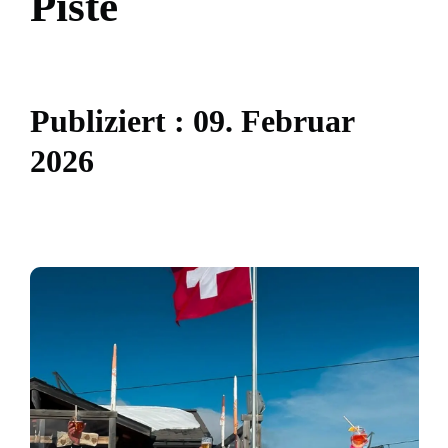
P
i
s
t
e
P
u
b
l
i
z
i
e
r
t
:
0
9
.
F
e
b
r
u
a
r
2
0
2
6