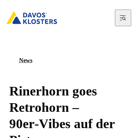
News
R
i
n
e
r
h
o
r
n
g
o
e
s
R
e
t
r
o
h
o
r
n
–
9
0
e
r
-
V
i
b
e
s
a
u
f
d
e
r