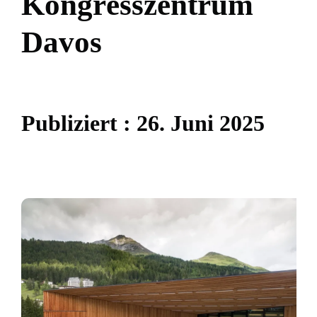
K
o
n
g
r
e
s
s
z
e
n
t
r
u
m
D
a
v
o
s
P
u
b
l
i
z
i
e
r
t
:
2
6
.
J
u
n
i
2
0
2
5