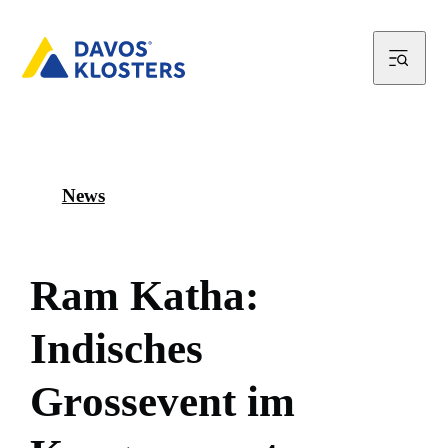
News
R
a
m
K
a
t
h
a
:
I
n
d
i
s
c
h
e
s
G
r
o
s
s
e
v
e
n
t
i
m