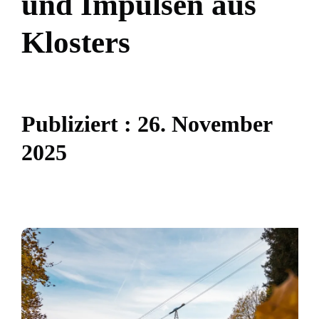
u
n
d
I
m
p
u
l
s
e
n
a
u
s
K
l
o
s
t
e
r
s
P
u
b
l
i
z
i
e
r
t
:
2
6
.
N
o
v
e
m
b
e
r
2
0
2
5