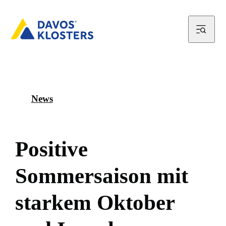
News
P
o
s
i
t
i
v
e
S
o
m
m
e
r
s
a
i
s
o
n
m
i
t
s
t
a
r
k
e
m
O
k
t
o
b
e
r