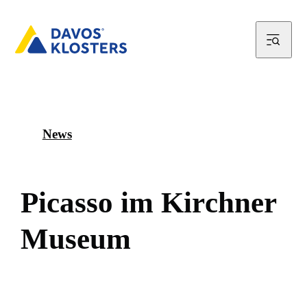
News
P
i
c
a
s
s
o
i
m
K
i
r
c
h
n
e
r
M
u
s
e
u
m