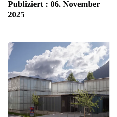
P
u
b
l
i
z
i
e
r
t
:
0
6
.
N
o
v
e
m
b
e
r
2
0
2
5