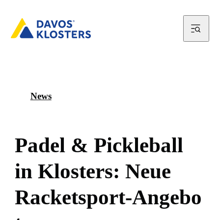
News
P
a
d
e
l
&
P
i
c
k
l
e
b
a
l
l
i
n
K
l
o
s
t
e
r
s
:
N
e
u
e
R
a
c
k
e
t
s
p
o
r
t
-
A
n
g
e
b
o