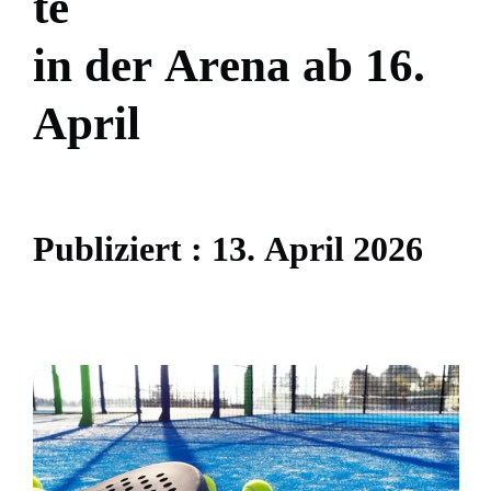
t
e
i
n
d
e
r
A
r
e
n
a
a
b
1
6
.
A
p
r
i
l
P
u
b
l
i
z
i
e
r
t
:
1
3
.
A
p
r
i
l
2
0
2
6