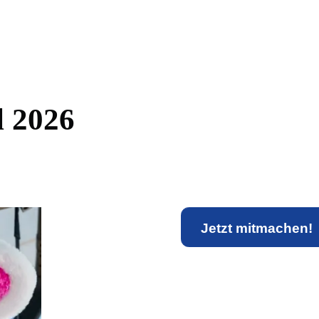
l
2
0
2
6
Jetzt mitmachen!