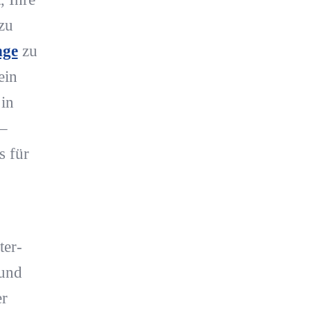
zu
nge
zu
ein
in
 –
s für
ter-
 und
er