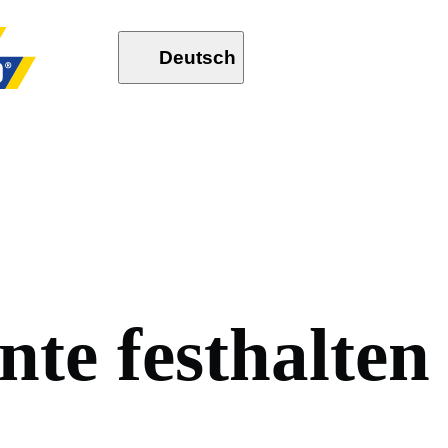
Deutsch
n
t
e
f
e
s
t
h
a
l
t
e
n