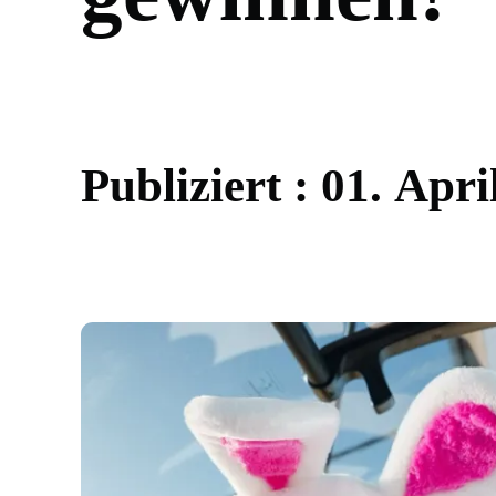
P
u
b
l
i
z
i
e
r
t
:
0
1
.
A
p
r
i