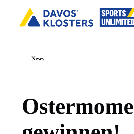
News
O
s
t
e
r
m
o
m
e
g
e
w
i
n
n
e
n
!