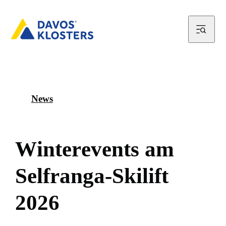
News
W
i
n
t
e
r
e
v
e
n
t
s
a
m
S
e
l
f
r
a
n
g
a
-
S
k
i
l
i
f
t
2
0
2
6