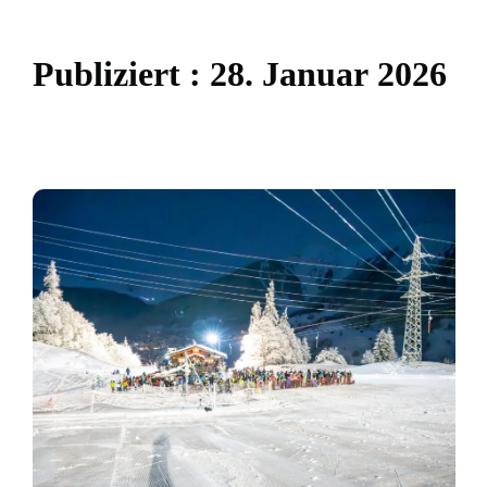
P
u
b
l
i
z
i
e
r
t
:
2
8
.
J
a
n
u
a
r
2
0
2
6