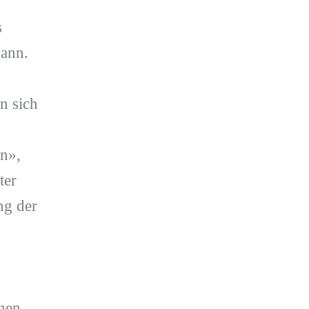
s
kann.
n sich
n»,
ter
ng der
ehen