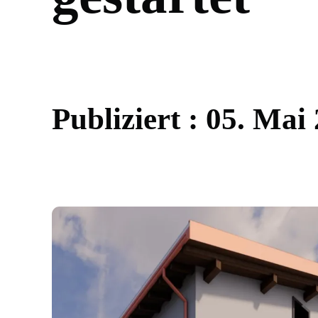
P
u
b
l
i
z
i
e
r
t
:
0
5
.
M
a
i