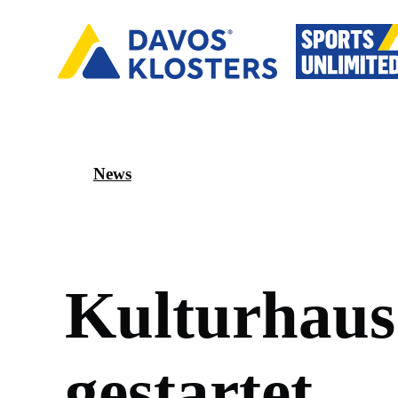
News
K
u
l
t
u
r
h
a
u
s
g
e
s
t
a
r
t
e
t