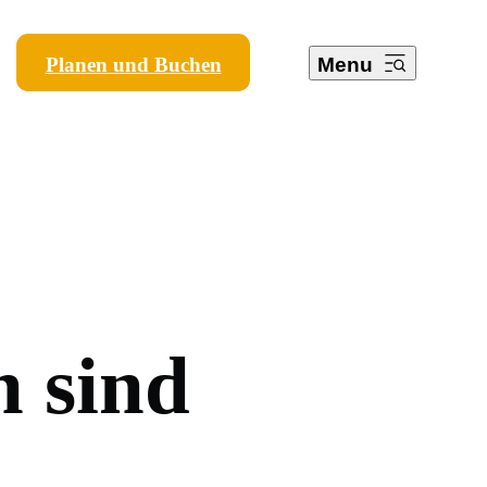
Planen und Buchen
Menu
n
s
i
n
d