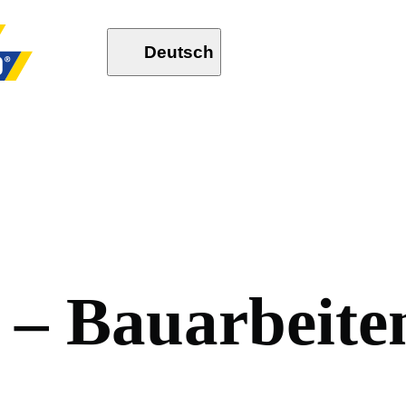
Deutsch
–
B
a
u
a
r
b
e
i
t
e