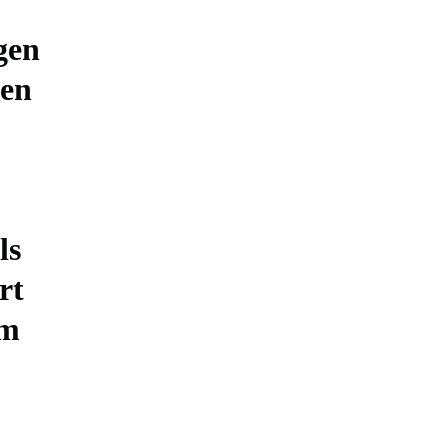
gen
ben
ls
rt
um