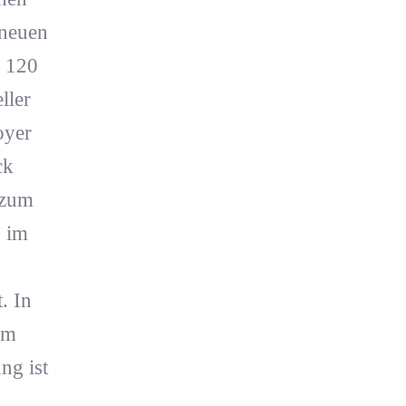
 neuen
u 120
ller
oyer
ck
 zum
 im
. In
em
ng ist