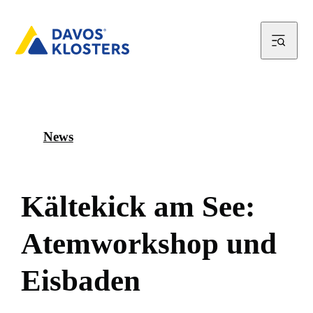
News
K
ä
l
t
e
k
i
c
k
a
m
S
e
e
:
A
t
e
m
w
o
r
k
s
h
o
p
u
n
d
E
i
s
b
a
d
e
n