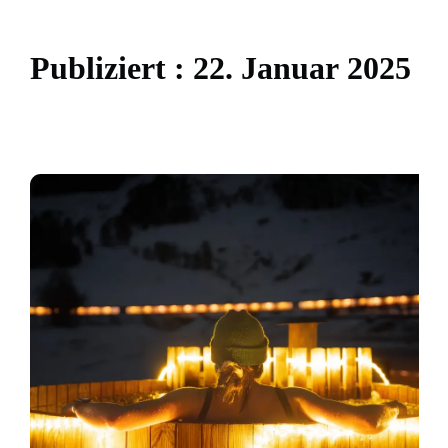
P
u
b
l
i
z
i
e
r
t
:
2
2
.
J
a
n
u
a
r
2
0
2
5