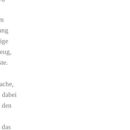
Im
ang
dige
eug,
te.
ache,
 dabei
 den
 das