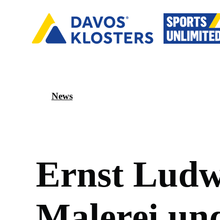
News
E
r
n
s
t
L
u
d
M
a
l
e
r
e
i
u
n