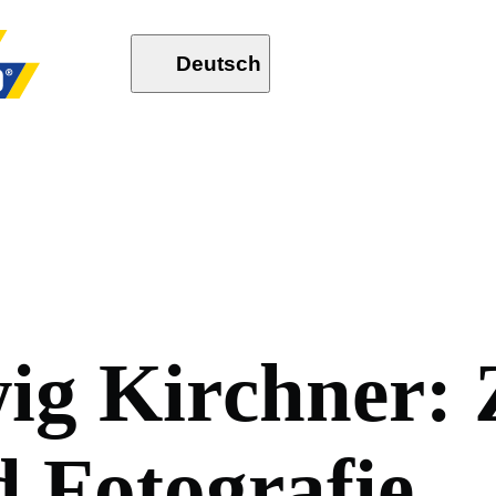
Deutsch
w
i
g
K
i
r
c
h
n
e
r
:
d
F
o
t
o
g
r
a
f
i
e