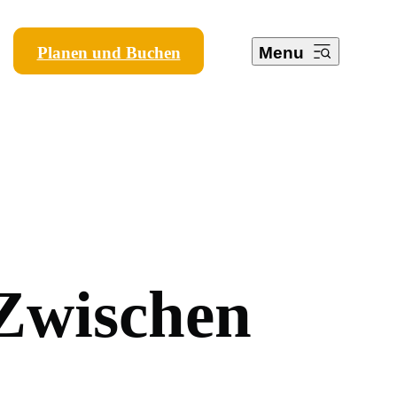
Planen und Buchen
Menu
Z
w
i
s
c
h
e
n