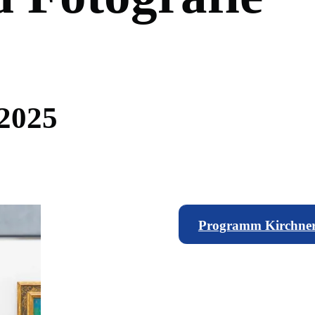
2
0
2
5
Programm Kirchne