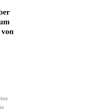
ber
eum
 von
eine
ig