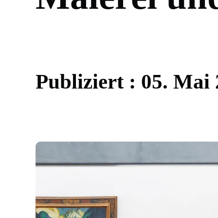
P
u
b
l
i
z
i
e
r
t
:
0
5
.
M
a
i