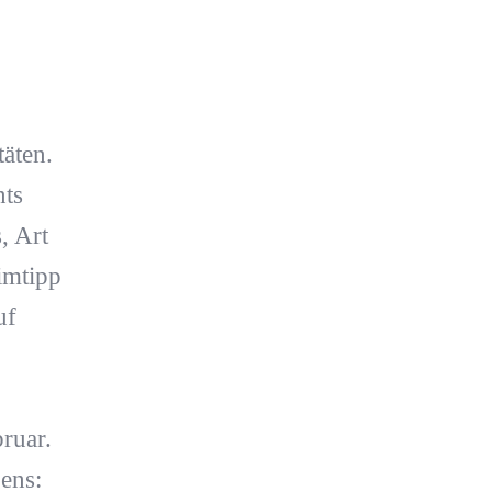
täten.
nts
, Art
imtipp
uf
ruar.
ens: