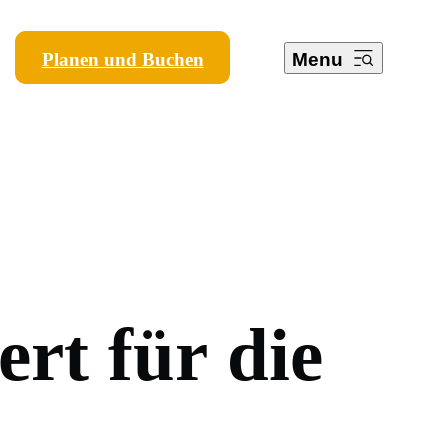
Planen und Buchen
Menu
e
r
t
f
ü
r
d
i
e