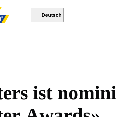
Deutsch
t
e
r
s
i
s
t
n
o
m
i
n
i
t
e
r
A
w
a
r
d
s
»