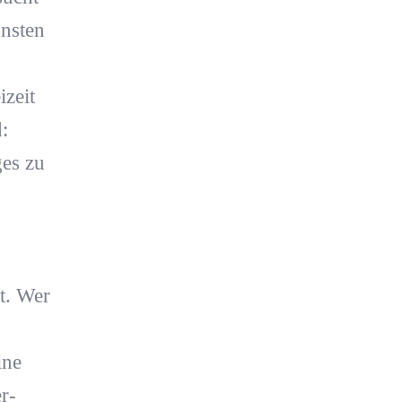
önsten
izeit
:
ges zu
ht. Wer
ine
r-