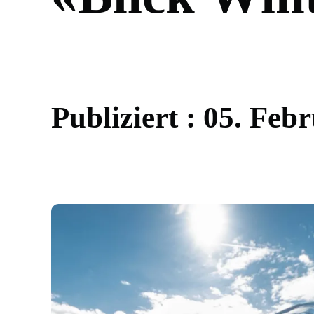
P
u
b
l
i
z
i
e
r
t
:
0
5
.
F
e
b
r