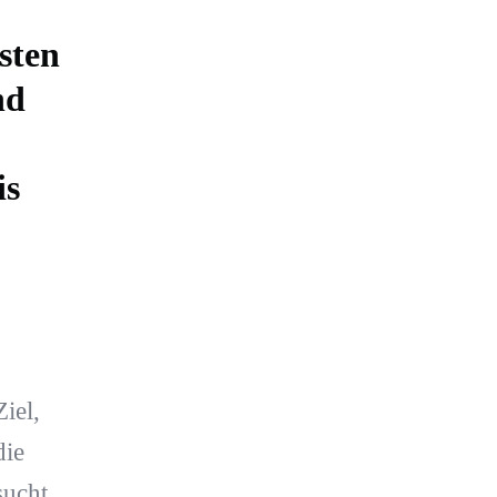
sten
nd
is
iel,
die
sucht