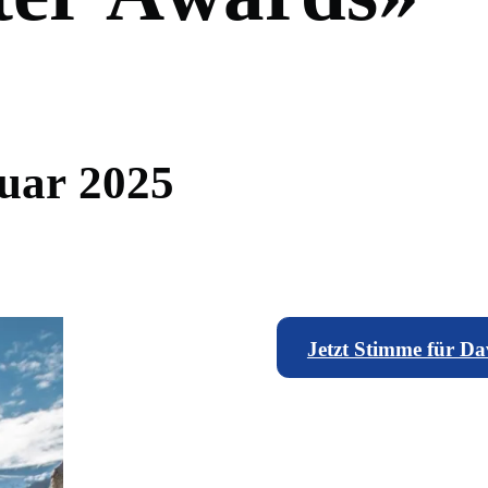
u
a
r
2
0
2
5
Jetzt Stimme für Da