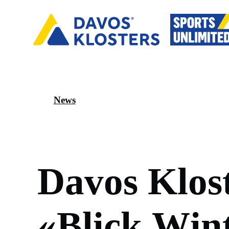
News
D
a
v
o
s
K
l
o
s
«
B
l
i
c
k
W
i
n