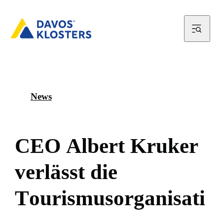
News
C
E
O
A
l
b
e
r
t
K
r
u
k
e
r
v
e
r
l
ä
s
s
t
d
i
e
T
o
u
r
i
s
m
u
s
o
r
g
a
n
i
s
a
t
i