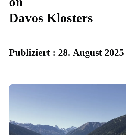
o
n
D
a
v
o
s
K
l
o
s
t
e
r
s
P
u
b
l
i
z
i
e
r
t
:
2
8
.
A
u
g
u
s
t
2
0
2
5