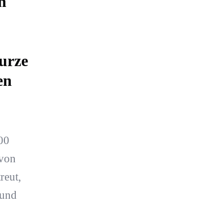
n
kurze
en
00
von
reut,
 und