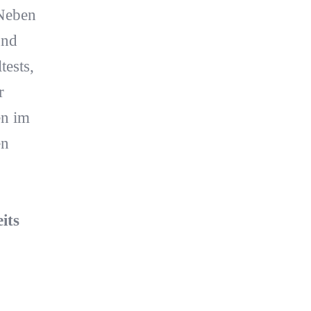
 Neben
und
tests,
r
en im
en
its