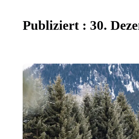
P
u
b
l
i
z
i
e
r
t
:
3
0
.
D
e
z
e