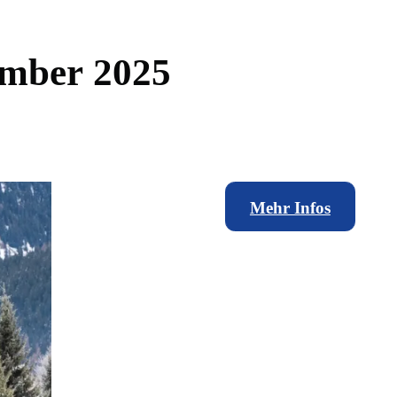
m
b
e
r
2
0
2
5
Mehr Infos