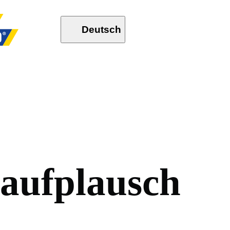
Deutsch
a
u
f
p
l
a
u
s
c
h