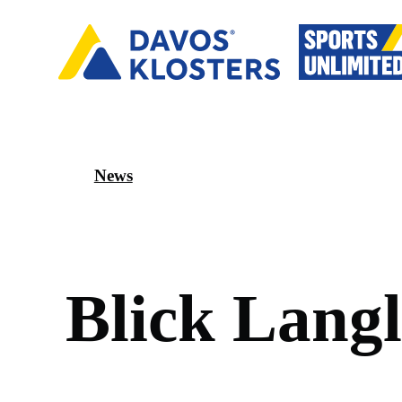
News
B
l
i
c
k
L
a
n
g
l