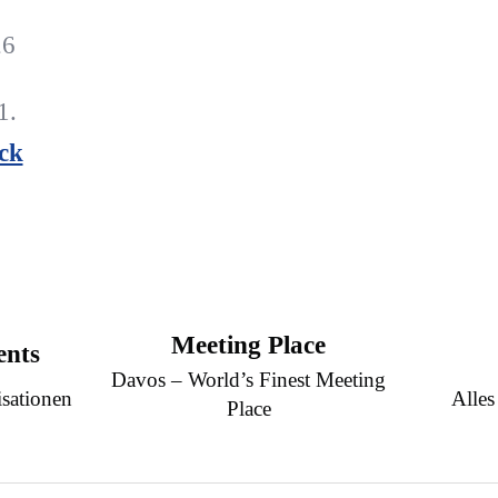
26
1.
ick
Meeting Place
ents
Davos – World’s Finest Meeting
sationen
Alles
Place