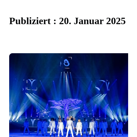
P
u
b
l
i
z
i
e
r
t
:
2
0
.
J
a
n
u
a
r
2
0
2
5