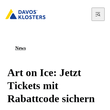
News
A
r
t
o
n
I
c
e
:
J
e
t
z
t
T
i
c
k
e
t
s
m
i
t
R
a
b
a
t
t
c
o
d
e
s
i
c
h
e
r
n