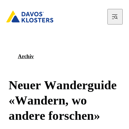
Archiv
N
e
u
e
r
W
a
n
d
e
r
g
u
i
d
e
«
W
a
n
d
e
r
n
,
w
o
a
n
d
e
r
e
f
o
r
s
c
h
e
n
»