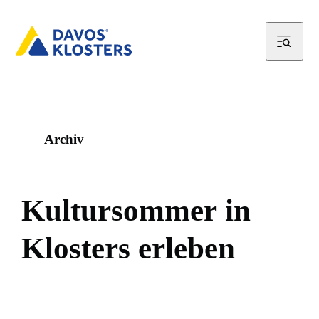
Archiv
K
u
l
t
u
r
s
o
m
m
e
r
i
n
K
l
o
s
t
e
r
s
e
r
l
e
b
e
n