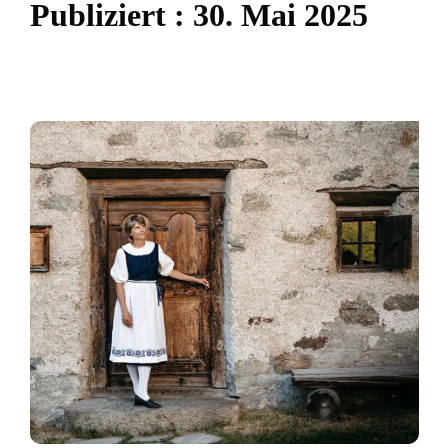
P
u
b
l
i
z
i
e
r
t
:
3
0
.
M
a
i
2
0
2
5