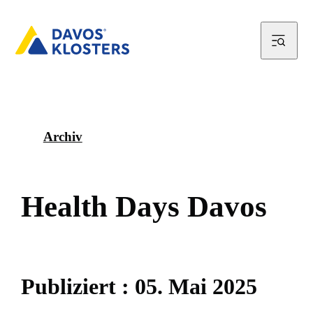
Archiv
H
e
a
l
t
h
D
a
y
s
D
a
v
o
s
P
u
b
l
i
z
i
e
r
t
:
0
5
.
M
a
i
2
0
2
5