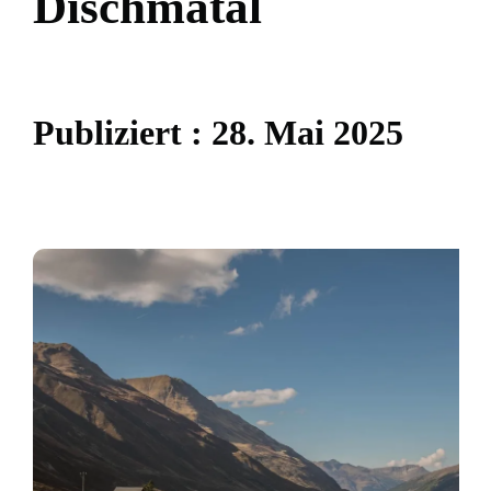
D
i
s
c
h
m
a
t
a
l
P
u
b
l
i
z
i
e
r
t
:
2
8
.
M
a
i
2
0
2
5