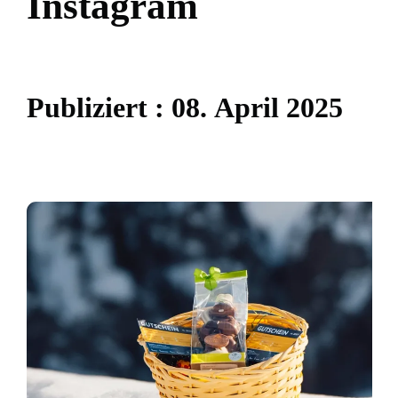
I
n
s
t
a
g
r
a
m
P
u
b
l
i
z
i
e
r
t
:
0
8
.
A
p
r
i
l
2
0
2
5