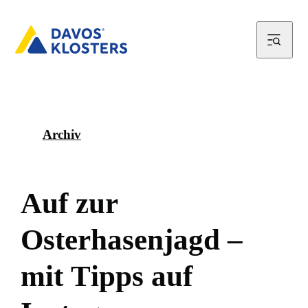
Archiv
A
u
f
z
u
r
O
s
t
e
r
h
a
s
e
n
j
a
g
d
–
m
i
t
T
i
p
p
s
a
u
f