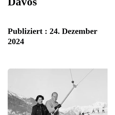
D
a
v
o
s
P
u
b
l
i
z
i
e
r
t
:
2
4
.
D
e
z
e
m
b
e
r
2
0
2
4