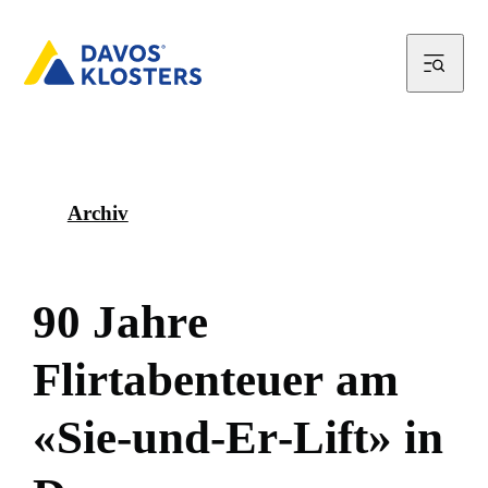
Archiv
9
0
J
a
h
r
e
F
l
i
r
t
a
b
e
n
t
e
u
e
r
a
m
«
S
i
e
-
u
n
d
-
E
r
-
L
i
f
t
»
i
n