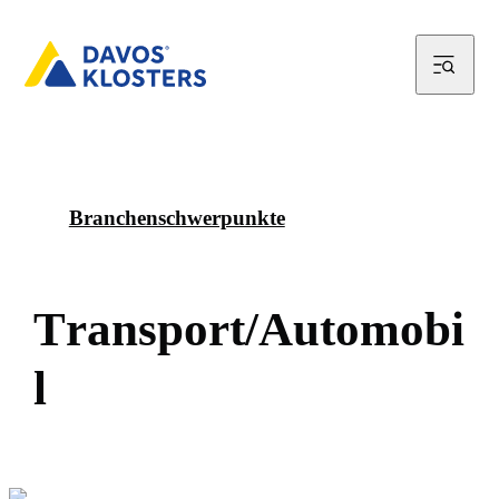
Branchenschwerpunkte
T
r
a
n
s
p
o
r
t
/
A
u
t
o
m
o
b
i
l