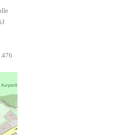
lle
SJ
 476