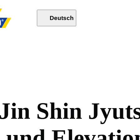
Deutsch
J
i
n
S
h
i
n
J
y
u
t
n
u
n
d
E
l
e
v
a
t
i
o