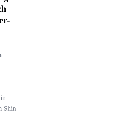
ch
er-
n
,
in
n Shin