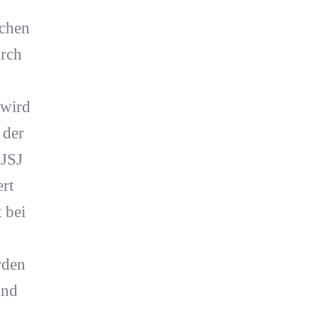
schen
urch
 wird
 der
 JSJ
ert
 bei
rden
und