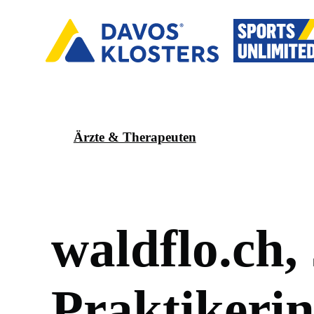
Ärzte & Therapeuten
w
a
l
d
f
l
o
.
c
h
,
P
r
a
k
t
i
k
e
r
i