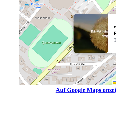
w
T
Auf Google Maps anze