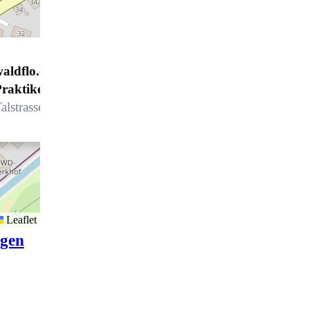
aldflo.ch, Jin Shin Jyutsu
Praktikerin und Elevation Coach
alstrasse 10, 7250 Klosters
Leaflet
igen