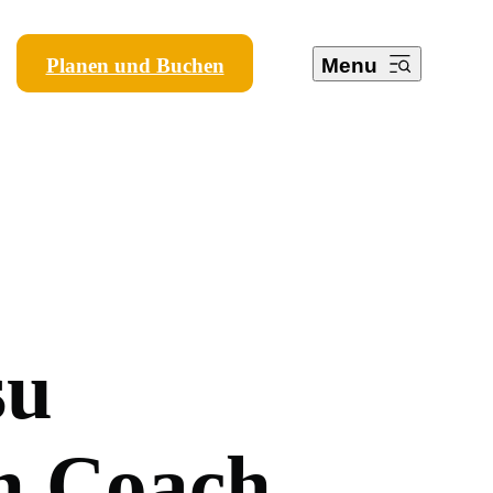
Planen und Buchen
Menu
s
u
n
C
o
a
c
h