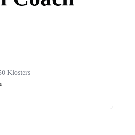
50 Klosters
h