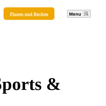
Planen und Buchen
Menu
S
p
o
r
t
s
&