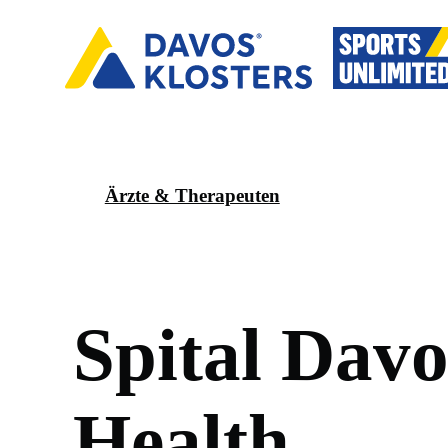
Ärzte & Therapeuten
S
p
i
t
a
l
D
a
v
H
e
a
l
t
h