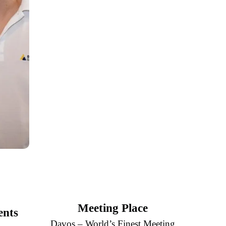
Meeting Place
ents
Davos – World’s Finest Meeting