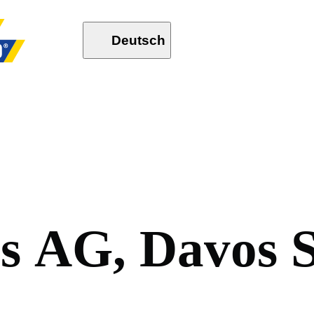
Deutsch
o
s
A
G
,
D
a
v
o
s