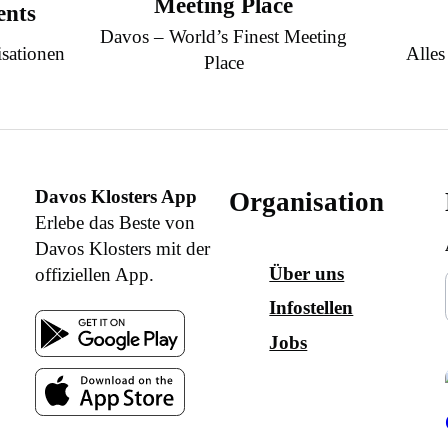
Meeting Place
ents
Davos – World’s Finest Meeting
sationen
Alles
Place
Davos Klosters App
Organisation
Erlebe das Beste von
Davos Klosters mit der
Über uns
offiziellen App.
Infostellen
Jobs