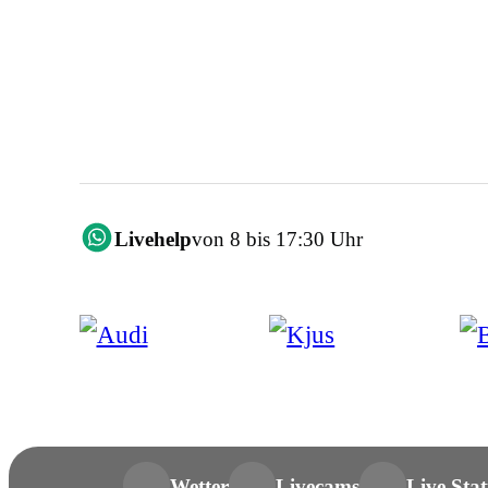
Livehelp
von 8 bis 17:30 Uhr
Wetter
Livecams
Live Stat