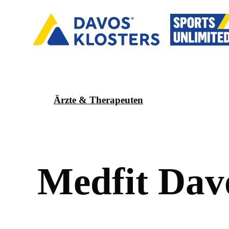
Ärzte & Therapeuten
M
e
d
f
i
t
D
a
v