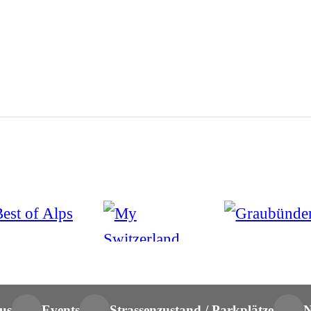
us
Events
Strassenzustand / Parkplätze
N