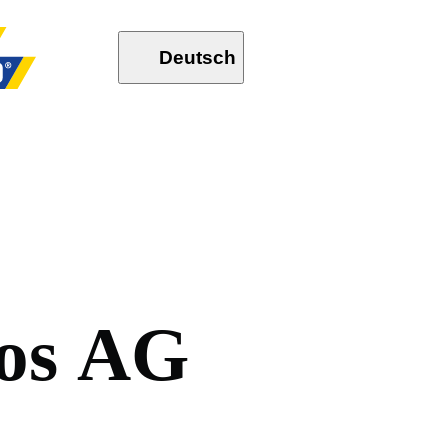
Deutsch
o
s
A
G