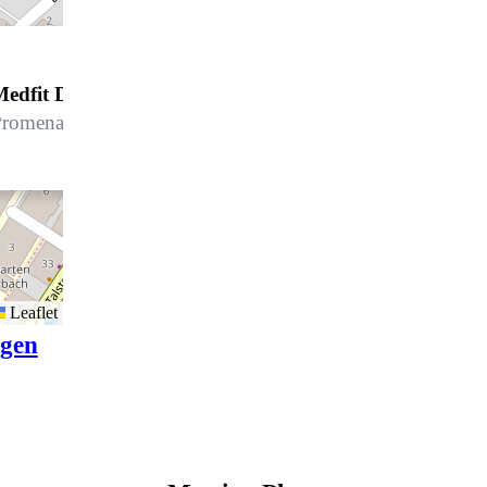
Medfit Davos AG
romenade 60, 7270 Davos Platz
Leaflet
igen