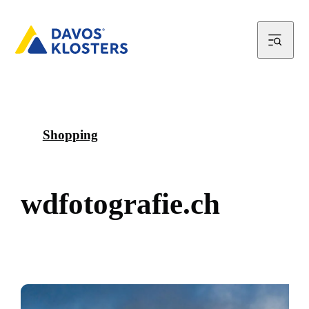
Shopping
w
d
f
o
t
o
g
r
a
f
i
e
.
c
h