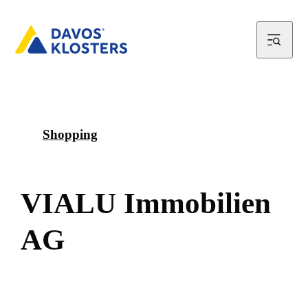
Shopping
V
I
A
L
U
I
m
m
o
b
i
l
i
e
n
A
G