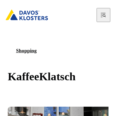
Shopping
K
a
f
f
e
e
K
l
a
t
s
c
h