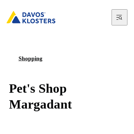
Shopping
P
e
t
'
s
S
h
o
p
M
a
r
g
a
d
a
n
t