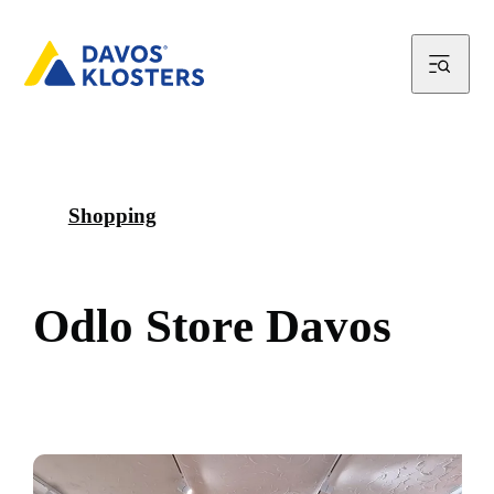
Shopping
O
d
l
o
S
t
o
r
e
D
a
v
o
s