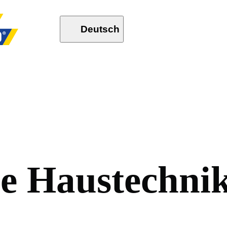
Deutsch
n
e
H
a
u
s
t
e
c
h
n
i