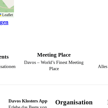
Leaflet
igen
Meeting Place
ents
Davos – World’s Finest Meeting
sationen
Alles
Place
Davos Klosters App
Organisation
Erlebe das Beste von