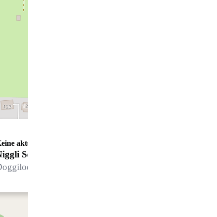
eine aktuellen Öffnungszeiten
Niggli Söhne Haustechnik AG
oggilochstrasse 118, 7250 Klosters