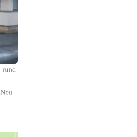
n rund
n Neu-