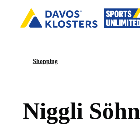
Shopping
N
i
g
g
l
i
S
ö
h