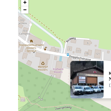
+
−
K
D