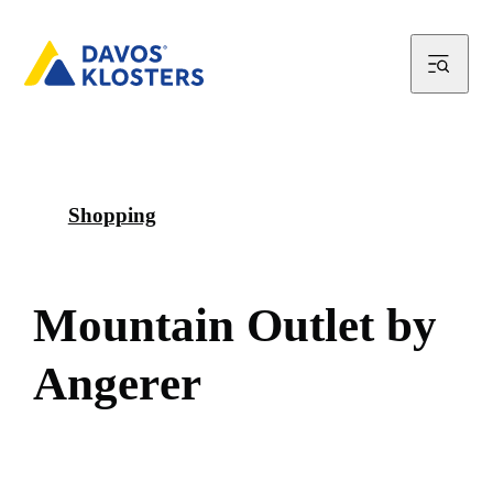
Shopping
M
o
u
n
t
a
i
n
O
u
t
l
e
t
b
y
A
n
g
e
r
e
r