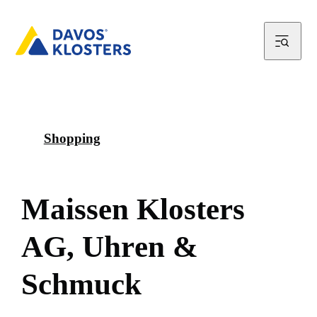
Shopping
M
a
i
s
s
e
n
K
l
o
s
t
e
r
s
A
G
,
U
h
r
e
n
&
S
c
h
m
u
c
k