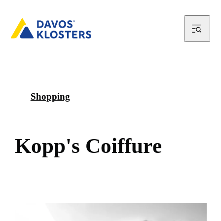
Shopping
K
o
p
p
'
s
C
o
i
f
f
u
r
e