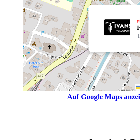
g
I
T
Auf Google Maps anze