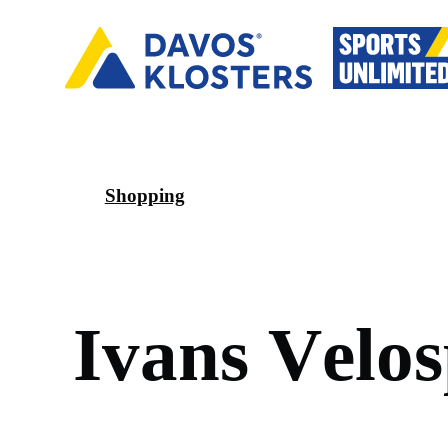
Shopping
I
v
a
n
s
V
e
l
o
s