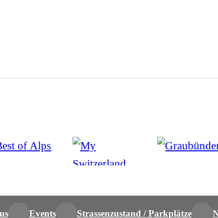
us
Events
Strassenzustand / Parkplätze
N