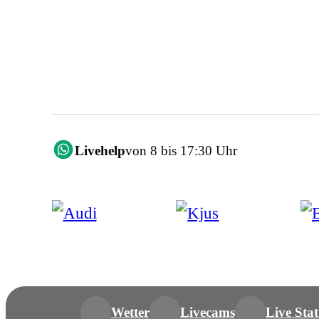
Livehelp
von 8 bis 17:30 Uhr
Wetter
Livecams
Live Stat