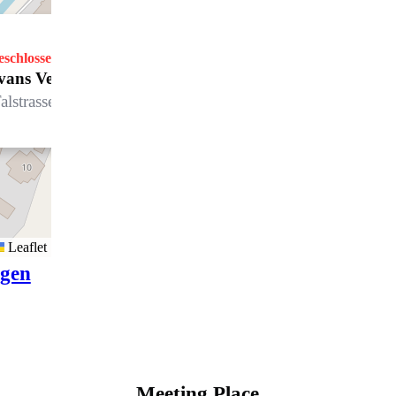
eschlossen
Öffnet Samstag um 09.00 Uhr
vans Velosport *
alstrasse 22, 7270 Davos Platz
Leaflet
igen
Meeting Place