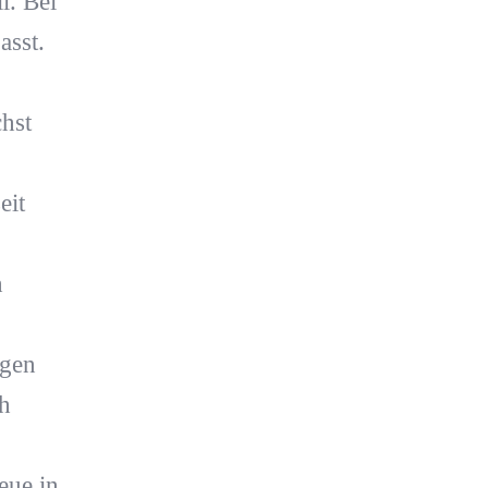
l. Bei
asst.
hst
eit
h
ngen
h
eue in