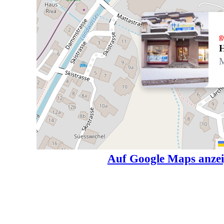
g
H
M
Auf Google Maps anze