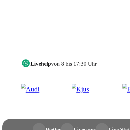
Livehelp
von 8 bis 17:30 Uhr
Wetter
Livecams
Live Stat