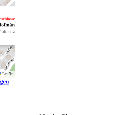
eschlossen
Öffnet Montag um 14.00 Uhr
ofmänner Langlauf Sport
attastrasse 7, 7270 Davos Platz
Leaflet
igen