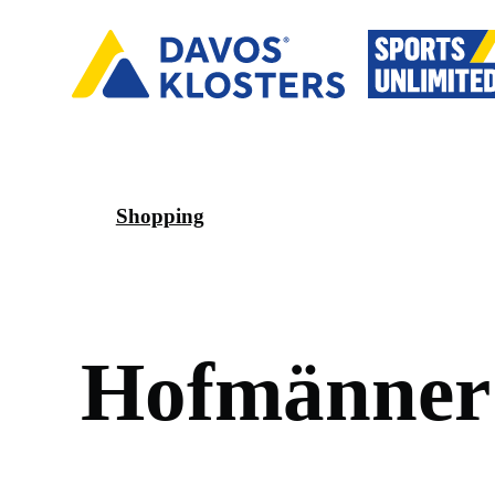
Shopping
H
o
f
m
ä
n
n
e
r