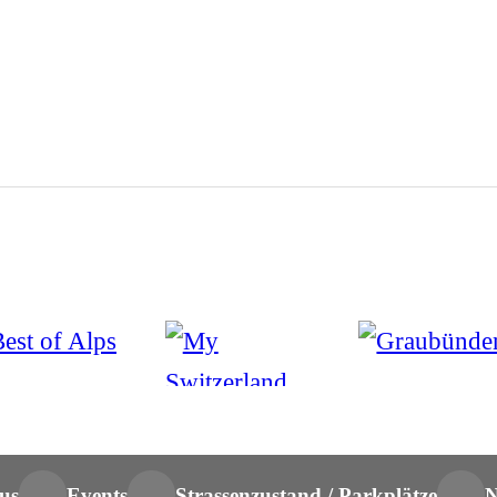
us
Events
Strassenzustand / Parkplätze
N