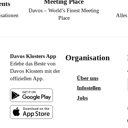
Meeting Place
ents
Davos – World’s Finest Meeting
sationen
Alles
Place
Davos Klosters App
Organisation
Erlebe das Beste von
Davos Klosters mit der
Über uns
offiziellen App.
Infostellen
Jobs