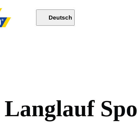
Deutsch
L
a
n
g
l
a
u
f
S
p