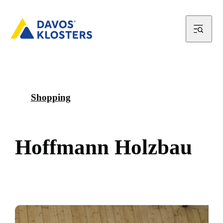
Shopping
H
o
f
f
m
a
n
n
H
o
l
z
b
a
u