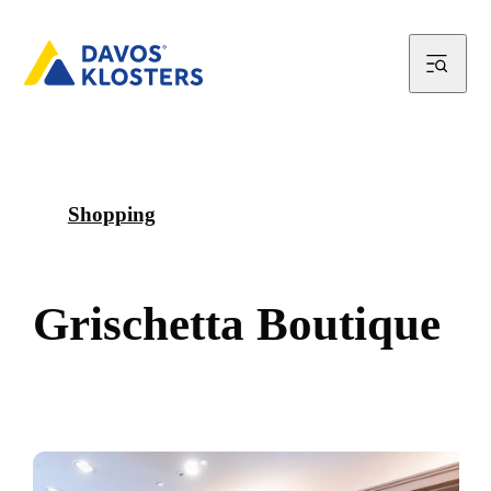
Shopping
G
r
i
s
c
h
e
t
t
a
B
o
u
t
i
q
u
e