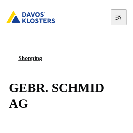
Shopping
G
E
B
R
.
S
C
H
M
I
D
A
G