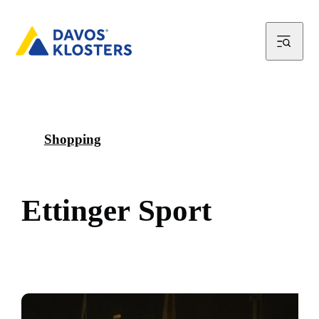
Shopping
E
t
t
i
n
g
e
r
S
p
o
r
t