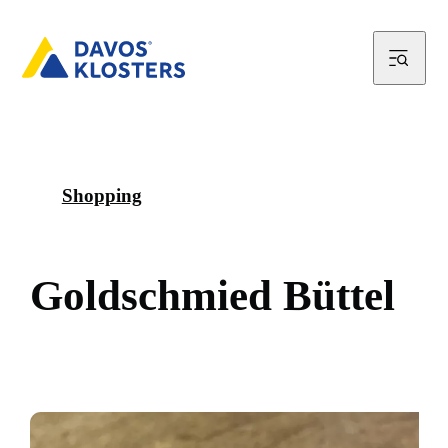
Shopping
G
o
l
d
s
c
h
m
i
e
d
B
ü
t
t
e
l