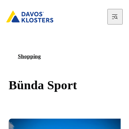
Shopping
B
ü
n
d
a
S
p
o
r
t